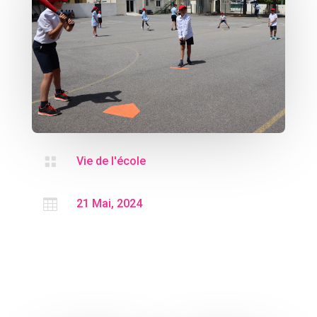

Vie de l'école

21 Mai, 2024