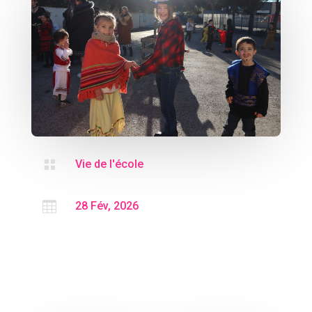

Vie de l'école

28 Fév, 2026