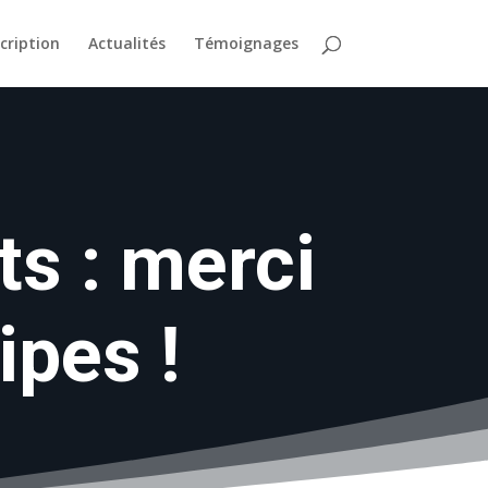
scription
Actualités
Témoignages
s : merci
ipes !