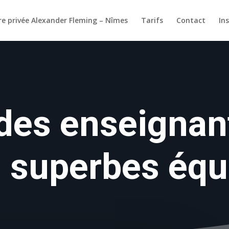
re privée Alexander Fleming – Nîmes
Tarifs
Contact
In
des enseignant
 superbes équ