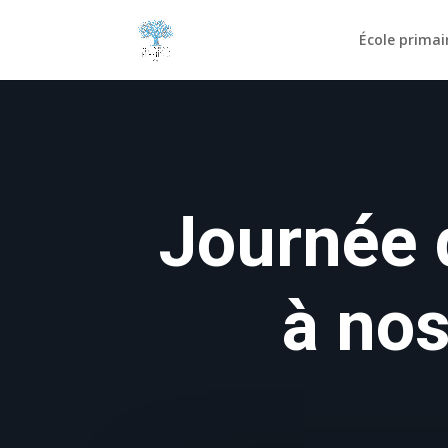
École primai
Journée 
à nos