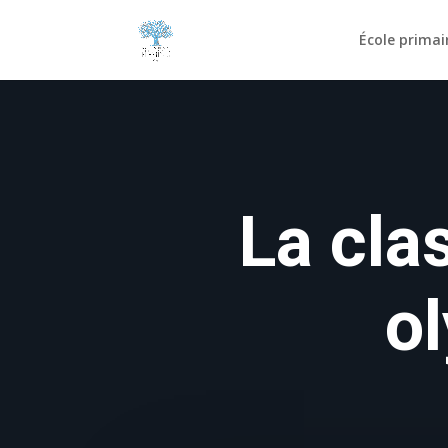
École primai
La cla
o