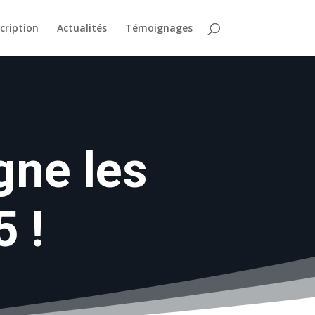
scription
Actualités
Témoignages
gne les
 !