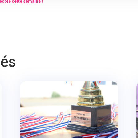
école cette semaine !
tés