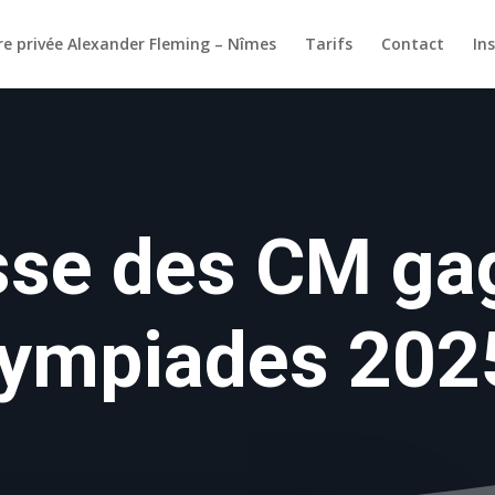
re privée Alexander Fleming – Nîmes
Tarifs
Contact
In
sse des CM ga
lympiades 2025